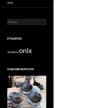
2019
Buscar:
ETIQUETAS
onix
obsidiana
OVALINES RUSTICOS