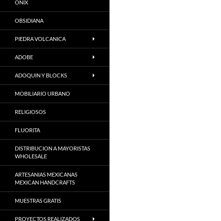
ONIX
OBSIDIANA
PIEDRA VOLCANICA
ADOBE
ADOQUIN Y BLOCKS
MOBILIARIO URBANO
RELIGIOSOS
FLUORITA
DISTRIBUCION A MAYORISTAS
WHOLESALE
ARTESANIAS MEXICANAS
MEXICAN HANDCRAFTS
MUESTRAS GRATIS
PROYECTOS REALIZADOS