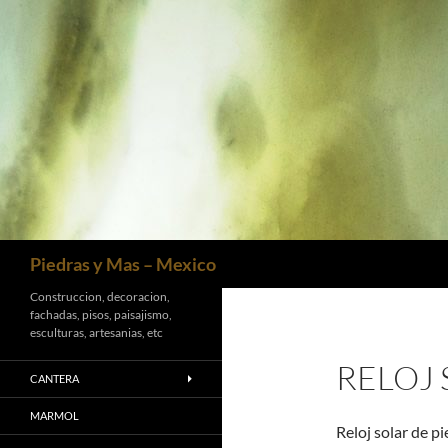
Saltar
al
contenido
Buscar
Piedras y Mas – Mexico
Construccion, decoracion,
fachadas, pisos, paisajismo,
esculturas, artesanias, etc
RELOJ 
CANTERA
MARMOL
Reloj solar de p