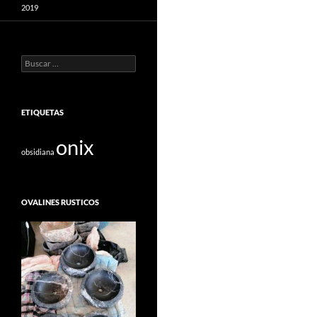
2019
Buscar:
ETIQUETAS
onix
obsidiana
OVALINES RUSTICOS