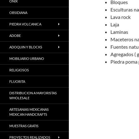
ONIX
Bloques
Esculturas na
OBSIDIANA
Lava rock
Laja
PIEDRA VOLCANICA
Laminas
ADOBE
Maceteros na
Fuentes natu
ADOQUIN Y BLOCKS
Agregados ( g
MOBILIARIO URBANO
Piedra poma 
RELIGIOSOS
FLUORITA
DISTRIBUCION A MAYORISTAS
WHOLESALE
ARTESANIAS MEXICANAS
MEXICAN HANDCRAFTS
MUESTRAS GRATIS
PROYECTOS REALIZADOS